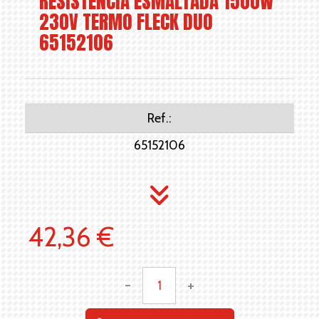
RESISTENCIA ESMALTADA 1500W
230V TERMO FLECK DUO
65152106
Ref.:
65152106
42,36 €
-
+