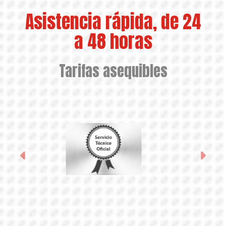
Reparación electrodomés
Asistencia rápida, de 24
a 48 horas
Tarifas asequibles
Anterior
Sigu