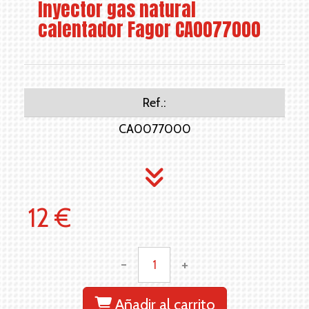
Inyector gas natural
calentador Fagor CA0077000
Ref.:
CA0077000
12 €
-
+
Añadir al carrito