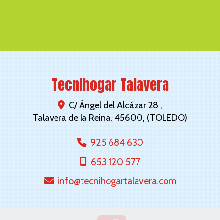
Tecnihogar Talavera
C/ Ángel del Alcázar 28 ,
Talavera de la Reina
,
45600
,
(TOLEDO)
925 684 630
653 120 577
info
tecnihogartalavera.com