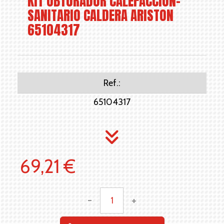
KIT OBTURADOR CALEFACCION-
SANITARIO CALDERA ARISTON
65104317
Ref.:
65104317
69,21 €
-
+