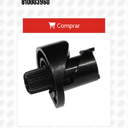
810003960
Comprar