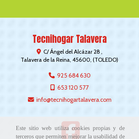
Tecnihogar Talavera
C/ Ángel del Alcázar 28 ,
Talavera de la Reina
,
45600
,
(TOLEDO)
925 684 630
653 120 577
info
tecnihogartalavera.com
Este sitio web utiliza cookies propias y de
terceros que permiten mejorar la usabilidad de