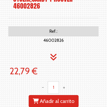
46002826
Ref.:
46002826
22,79 €
-
+
Añadir al carrito